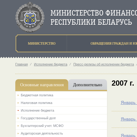
МИНИСТЕРСТВО
ОБРАЩЕНИЯ ГРАЖДАН И Ю
Главная
⁄
Исполнение бюджета
⁄
Пресс-релизы об исполнении бюджета
2007 г.
Основные направления
Дополнительно
Бюджетная политика
Январь 
Налоговая политика
Исполнение бюджета
Государственный долг
Январь 
Бухгалтерский учет. МСФО
Аудиторская деятельность
Январь 