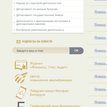
Надзор за страховой деятельностью
Департамент по ценным бумагам
Январь 
Департамент государственных знаков
Деятельность с драгоценными металлами и
драгоценными камнями
Январь 
Контрольно-ревизионная деятельность
Январь 
ПОДПИСКА НА НОВОСТИ
Январь 
OK
Журнал
Январь 
«Финансы, Учёт, Аудит»
Центр
Январь 
повышения квалификации
Январь 
Telegram-канал Минфин
Беларуси
Январь 
Графический знак белорусского