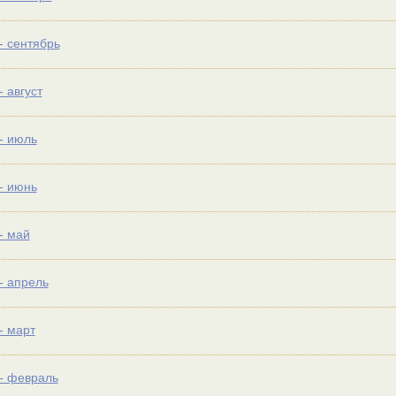
- сентябрь
- август
- июль
- июнь
- май
- апрель
- март
- февраль