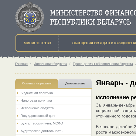
МИНИСТЕРСТВО
ОБРАЩЕНИЯ ГРАЖДАН И ЮРИДИЧЕСК
Главная
⁄
Исполнение бюджета
⁄
Пресс-релизы об исполнении бюджета
Январь - д
Основные направления
Дополнительно
Бюджетная политика
Исполнение ре
Налоговая политика
За январь-декабрь
Исполнение бюджета
социальной защиты
уточненного годово
Государственный долг
Бухгалтерский учет. МСФО
В январе-декабре 
Аудиторская деятельность
роста макроэкономи