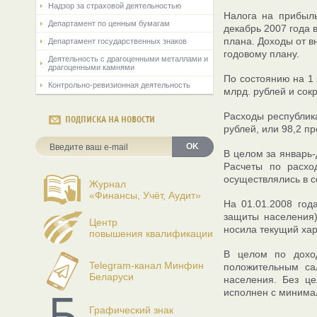
Надзор за страховой деятельностью
Налога на прибыль
Департамент по ценным бумагам
декабрь 2007 года 
плана. Доходы от в
Департамент государственных знаков
годовому плану.
Деятельность с драгоценными металлами и
драгоценными камнями
По состоянию на 1 
Контрольно-ревизионная деятельность
млрд. рублей и сокр
Расходы республика
ПОДПИСКА НА НОВОСТИ
рублей, или 98,2 п
OK
В целом за январь
Расчеты по расхо
осуществлялись в с
Журнал
«Финансы, Учёт, Аудит»
На 01.01.2008 год
защиты населения)
Центр
носила текущий хар
повышения квалификации
В целом по доход
Telegram-канал Минфин
положительным са
Беларуси
населения. Без ц
исполнен с миним
Графический знак