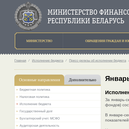
МИНИСТЕРСТВО
ОБРАЩЕНИЯ ГРАЖДАН И Ю
Главная
⁄
Исполнение бюджета
⁄
Пресс-релизы об исполнении бюджета
Январь
Основные направления
Дополнительно
Бюджетная политика
Исполнен
Налоговая политика
За январь-с
Исполнение бюджета
фондов) сос
Государственный долг
В январе-се
Бухгалтерский учет. МСФО
показателей
Аудиторская деятельность