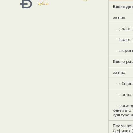
рубля
Всего до
из них:
— налог 
— налог н
— акцизы
Всего ра
из них:
— общего
— национ
— расходы
кинематог
культура 
Превышени
Дефицит (