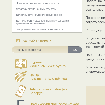
Налога на п
Надзор за страховой деятельностью
республикан
Департамент по ценным бумагам
деятельност
Департамент государственных знаков
По состояни
Деятельность с драгоценными металлами и
сократилась 
драгоценными камнями
Контрольно-ревизионная деятельность
Расходы рес
В целом за
ПОДПИСКА НА НОВОСТИ
расходам г
заявляемой 
OK
На 01.10.2
кредиторска
Журнал
«Финансы, Учёт, Аудит»
В целом по 
опережающег
Центр
повышения квалификации
Telegram-канал Минфин
Беларуси
Графический знак белорусского