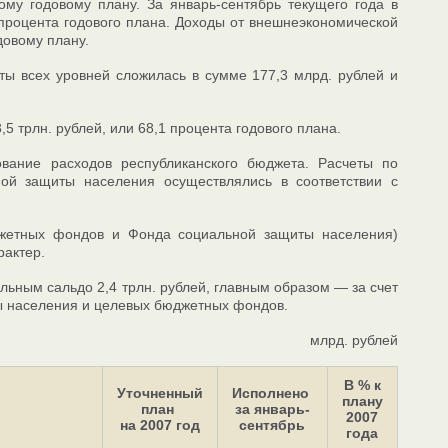
ому годовому плану. За январь-сентябрь текущего года в
 процента годового плана. Доходы от внешнеэкономической
довому плану.
ты всех уровней сложилась в сумме 177,3 млрд. рублей и
5 трлн. рублей, или 68,1 процента годового плана.
вание расходов республиканского бюджета. Расчеты по
ой защиты населения осуществлялись в соответствии с
джетных фондов и Фонда социальной защиты населения)
рактер.
ьным сальдо 2,4 трлн. рублей, главным образом — за счет
 населения и целевых бюджетных фондов.
млрд. рублей
В % к
Уточненный
Исполнено
плану
план
за январь-
2007
на 2007 год
сентябрь
года