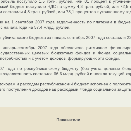
рибыль поступило 1,5 трлн. рублей, или 81 процент к уточненн
ский бюджет поступило НДС на сумму 4,3 трлн. рублей, или 72,5
и составили 4,3 трлн. рублей, или 78,1 процентов к уточненному го
ю на 1 сентября 2007 года задолженность по платежам в бюдже
с начала года на 57,4 млрд. рублей.
публиканского бюджета за январь-сентябрь 2007 года составили 23,
 январь-сентябрь 2007 года обеспечено ритмичное финансиро
осударственных целевых бюджетных фондов и Фонда социальн
потребностью и с учетом доходов, формирующих эти фонды.
007 года по республиканскому бюджету (без учета целевых бю
я задолженность составила 66,6 млрд. рублей и носила текущий ха
доходам и расходам республиканский бюджет исполнен с положител
о поступления доходов над расходами Фонда социальной защиты
Показатели