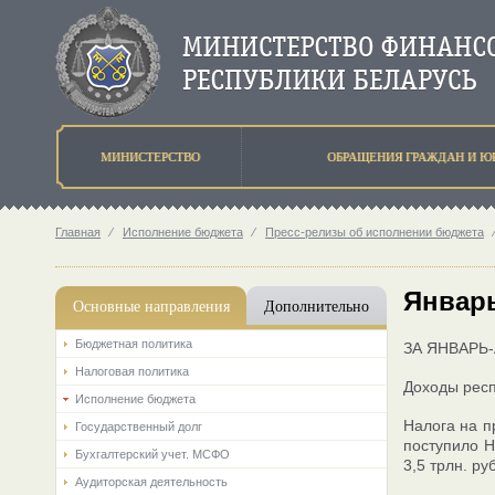
МИНИСТЕРСТВО
ОБРАЩЕНИЯ ГРАЖДАН И Ю
Главная
⁄
Исполнение бюджета
⁄
Пресс-релизы об исполнении бюджета
Январь
Основные направления
Дополнительно
Бюджетная политика
ЗА ЯНВАРЬ-
Налоговая политика
Доходы респ
Исполнение бюджета
Налога на п
Государственный долг
поступило Н
Бухгалтерский учет. МСФО
3,5 трлн. ру
Аудиторская деятельность