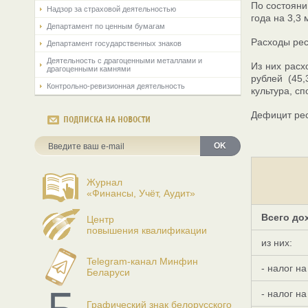
По состояни
Надзор за страховой деятельностью
года на 3,3 
Департамент по ценным бумагам
Расходы рес
Департамент государственных знаков
Деятельность с драгоценными металлами и
Из них расх
драгоценными камнями
рублей (45
Контрольно-ревизионная деятельность
культура, сп
Дефицит рес
ПОДПИСКА НА НОВОСТИ
OK
Журнал
«Финансы, Учёт, Аудит»
Всего до
Центр
повышения квалификации
из них:
Telegram-канал Минфин
- налог н
Беларуси
- налог н
Графический знак белорусского