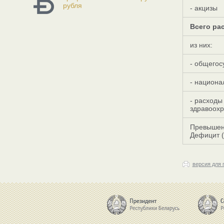
рубля
- акцизы
Всего ра
из них:
- общегос
- национа
- расходы
здравоохр
Превышени
Дефицит (
версия для 