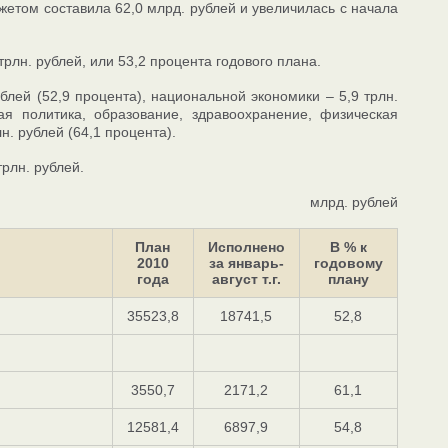
етом составила 62,0 млрд. рублей и увеличилась с начала
рлн. рублей, или 53,2 процента годового плана.
блей (52,9 процента), национальной экономики – 5,9 трлн.
я политика, образование, здравоохранение, физическая
н. рублей (64,1 процента).
рлн. рублей.
млрд. рублей
План
Исполнено
В % к
2010
за январь-
годовому
года
август т.г.
плану
35523,8
18741,5
52,8
3550,7
2171,2
61,1
12581,4
6897,9
54,8