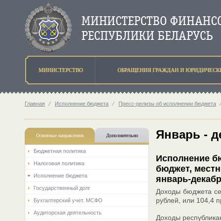
МИНИСТЕРСТВО
ОБРАЩЕНИЯ ГРАЖДАН И ЮРИДИЧЕСК
Главная
⁄
Исполнение бюджета
⁄
Пресс-релизы об исполнении бюджета
Январь - д
Основные направления
Дополнительно
Бюджетная политика
Исполнение бю
Налоговая политика
бюджет, мест
Исполнение бюджета
январь-декабр
Государственный долг
Доходы бюджета сек
рублей, или 104,4 
Бухгалтерский учет. МСФО
Аудиторская деятельность
Доходы республикан