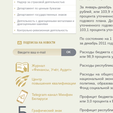
Надзор за страховой деятельностью
За январь-декабрь
Департамент по ценным бумагам
рублей, или 103,9 
Департамент государственных знаков
процента уточненно
годового плана. Д
Деятельность с драгоценными металлами и
драгоценными камнями
уточненного годово
103,1 процента уто
Контрольно-ревизионная деятельность
По состоянию на 1 
ПОДПИСКА НА НОВОСТИ
за декабрь 2011 год
Расходы бюджета се
OK
или 98,9 процента 
Расходы республика
Журнал
«Финансы, Учёт, Аудит»
Расходы на общего
национальной экон
Центр
повышения квалификации
политика, образова
Фонд социальной за
Telegram-канал Минфин
Профицит бюджета с
Беларуси
или 3,0 процента к
Профицит республик
Графический знак