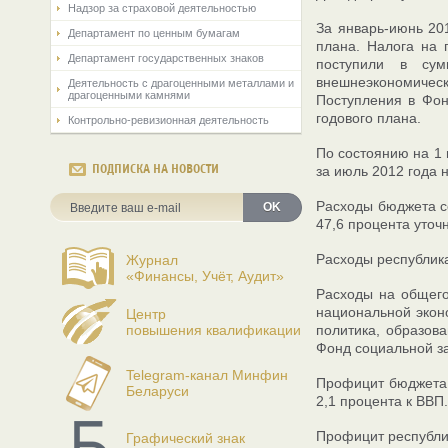
Надзор за страховой деятельностью
За январь-июнь 201
Департамент по ценным бумагам
плана. Налога на 
Департамент государственных знаков
поступили в сум
внешнеэкономическо
Деятельность с драгоценными металлами и
драгоценными камнями
Поступления в Фон
годового плана.
Контрольно-ревизионная деятельность
По состоянию на 1 
ПОДПИСКА НА НОВОСТИ
за июль 2012 года н
Расходы бюджета се
OK
47,6 процента уточ
Расходы республика
Журнал
«Финансы, Учёт, Аудит»
Расходы на общего
национальной эконо
Центр
повышения квалификации
политика, образова
Фонд социальной за
Telegram-канал Минфин
Профицит бюджета с
Беларуси
2,1 процента к ВВП.
Профицит республик
Графический знак