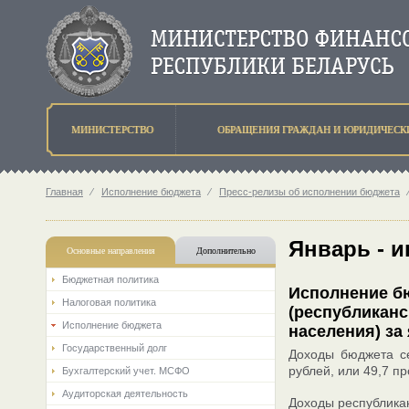
МИНИСТЕРСТВО
ОБРАЩЕНИЯ ГРАЖДАН И ЮРИДИЧЕСК
Главная
⁄
Исполнение бюджета
⁄
Пресс-релизы об исполнении бюджета
Январь - 
Основные направления
Дополнительно
Бюджетная политика
Исполнение бю
Налоговая политика
(республикан
Исполнение бюджета
населения) за
Государственный долг
Доходы бюджета се
рублей, или 49,7 п
Бухгалтерский учет. МСФО
Аудиторская деятельность
Доходы республикан