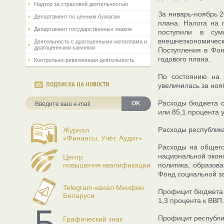
Надзор за страховой деятельностью
За январь-ноябрь 2
Департамент по ценным бумагам
плана. Налога на 
Департамент государственных знаков
поступили в сум
внешнеэкономическо
Деятельность с драгоценными металлами и
драгоценными камнями
Поступления в Фон
годового плана.
Контрольно-ревизионная деятельность
По состоянию на 
ПОДПИСКА НА НОВОСТИ
увеличилась за нояб
Расходы бюджета се
OK
или 85,1 процента 
Расходы республика
Журнал
«Финансы, Учёт, Аудит»
Расходы на общего
национальной экон
Центр
повышения квалификации
политика, образова
Фонд социальной за
Telegram-канал Минфин
Профицит бюджета с
Беларуси
1,3 процента к ВВП.
Профицит республик
Графический знак