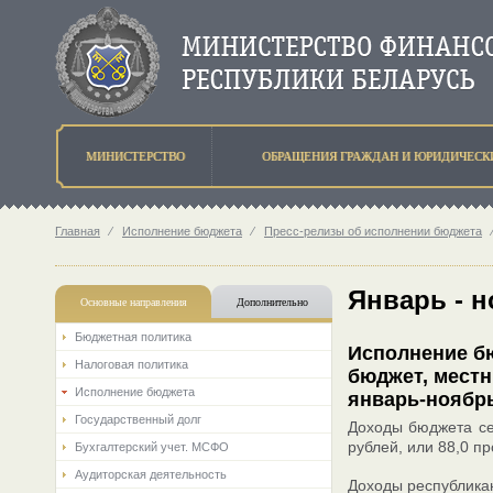
МИНИСТЕРСТВО
ОБРАЩЕНИЯ ГРАЖДАН И ЮРИДИЧЕСК
Главная
⁄
Исполнение бюджета
⁄
Пресс-релизы об исполнении бюджета
Январь - 
Основные направления
Дополнительно
Бюджетная политика
Исполнение бю
Налоговая политика
бюджет, мест
Исполнение бюджета
январь-ноябрь
Государственный долг
Доходы бюджета сек
рублей, или 88,0 п
Бухгалтерский учет. МСФО
Аудиторская деятельность
Доходы республикан