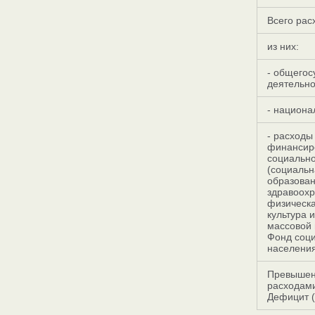
Всего рас
из них:
- общегос
деятельно
- национа
- расходы
финансир
социальн
(социальн
образован
здравоохр
физическа
культура 
массовой
Фонд соц
населения
Превышен
расходами
Дефицит (