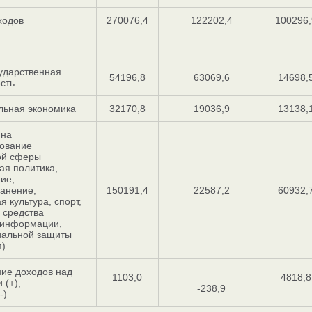
ходов
270076,4
122202,4
100296,
ударственная
54196,8
63069,6
14698,
сть
льная экономика
32170,8
19036,9
13138,
 на
ование
ой сферы
ая политика,
ие,
анение,
150191,4
22587,2
60932,
я культура, спорт,
и средства
 информации,
иальной защиты
)
ие доходов над
1103,0
4818,8
 (+),
-238,9
-)