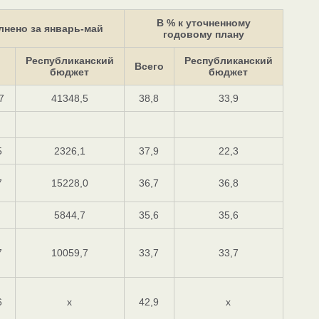
В % к уточненному
лнено за январь-май
годовому плану
Республиканский
Республиканский
Всего
бюджет
бюджет
7
41348,5
38,8
33,9
5
2326,1
37,9
22,3
7
15228,0
36,7
36,8
5844,7
35,6
35,6
7
10059,7
33,7
33,7
6
x
42,9
x