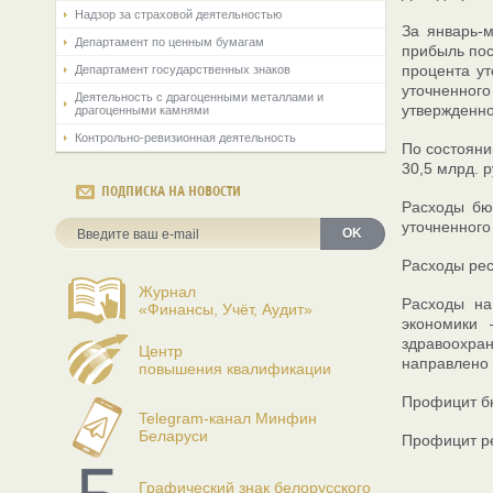
Надзор за страховой деятельностью
За январь-м
Департамент по ценным бумагам
прибыль пост
процента ут
Департамент государственных знаков
уточненного
Деятельность с драгоценными металлами и
утвержденно
драгоценными камнями
Контрольно-ревизионная деятельность
По состояни
30,5 млрд. р
ПОДПИСКА НА НОВОСТИ
Расходы бюд
уточненного
OK
Расходы рес
Журнал
Расходы на
«Финансы, Учёт, Аудит»
экономики 
здравоохра
Центр
направлено 6
повышения квалификации
Профицит бю
Telegram-канал Минфин
Беларуси
Профицит ре
Графический знак белорусского