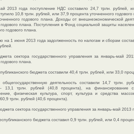
ай 2013 года поступление НДС составило 24,7 трлн. рублей, и
упило 10,8 трлн. рублей, или 37,9 процента уточненного годового 
очненного годового плана. Доходы от внешнеэкономической деяте
 годового плана. Поступления в Фонд социальной защиты населени
го годового плана.
ю на 1 июня 2013 года задолженность по налогам и сборам состав
ублей.
жета сектора государственного управления за январь-май 2013
 годового плана.
публиканского бюджета составили 40,4 трлн. рублей, или 33,0 проц
 общегосударственную деятельность составили 14,7 трлн. руб
– 13,1 трлн. рублей (40,8 процента), на финансирование с
нение, физическая культура, спорт, культура и средства мас
0,9 трлн. рублей (40,6 процента).
джета сектора государственного управления за январь-май 2013 год
спубликанского бюджета составил 0,9 трлн. рублей, или 0,4 процен