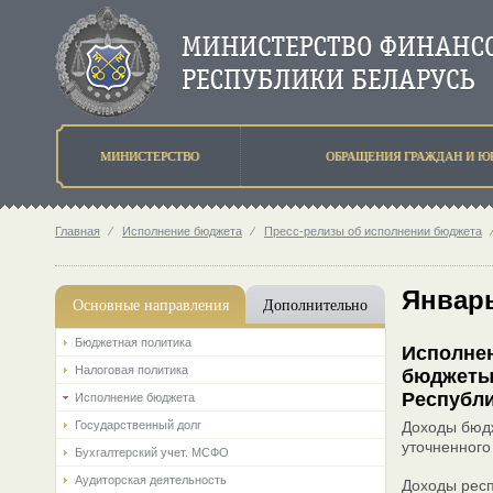
МИНИСТЕРСТВО
ОБРАЩЕНИЯ ГРАЖДАН И Ю
Главная
⁄
Исполнение бюджета
⁄
Пресс-релизы об исполнении бюджета
Январь
Основные направления
Дополнительно
Бюджетная политика
Исполнен
Налоговая политика
бюджеты 
Республи
Исполнение бюджета
Государственный долг
Доходы бюдж
уточненного
Бухгалтерский учет. МСФО
Аудиторская деятельность
Доходы респ