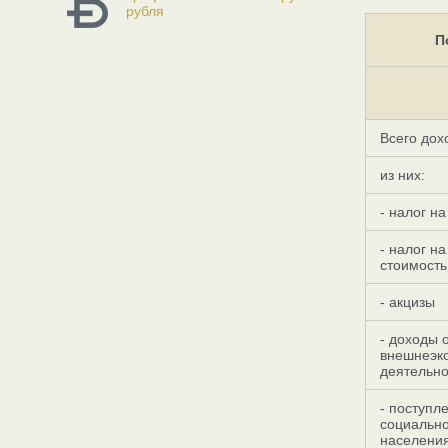
рубля
П
Всего дох
из них:
- налог н
- налог н
стоимость
- акцизы
- доходы 
внешнеэк
деятельно
- поступл
социальн
населени