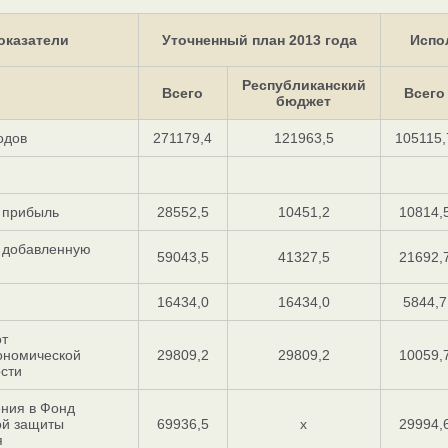
оказатели
Уточненный план 2013 года
Испо
Республиканский
Всего
Всего
бюджет
одов
271179,4
121963,5
105115,
а прибыль
28552,5
10451,2
10814,
а добавленную
59043,5
41327,5
21692,
16434,0
16434,0
5844,7
от
ономической
29809,2
29809,2
10059,
сти
ения в Фонд
ой защиты
69936,5
x
29994,
я