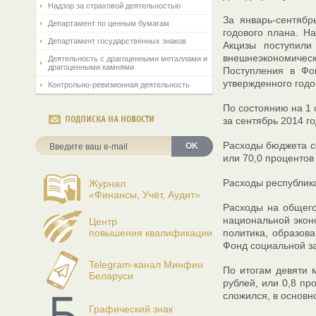
Надзор за страховой деятельностью
За январь-сентябр
Департамент по ценным бумагам
годового плана. На
Департамент государственных знаков
Акцизы поступили
внешнеэкономическо
Деятельность с драгоценными металлами и
драгоценными камнями
Поступления в Фо
утвержденного годо
Контрольно-ревизионная деятельность
По состоянию на 1 
ПОДПИСКА НА НОВОСТИ
за сентябрь 2014 го
Расходы бюджета се
OK
или 70,0 процентов
Расходы республика
Журнал
«Финансы, Учёт, Аудит»
Расходы на общего
национальной экон
Центр
повышения квалификации
политика, образова
Фонд социальной за
Telegram-канал Минфин
По итогам девяти 
Беларуси
рублей, или 0,8 пр
сложился, в основн
Графический знак