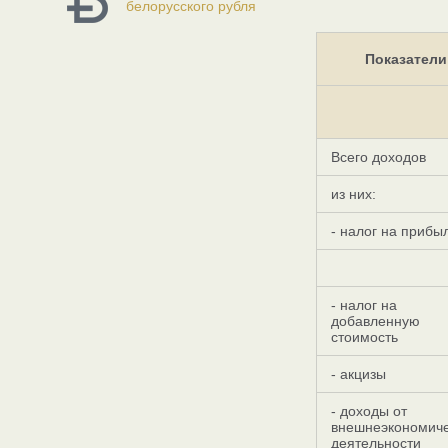
белорусского рубля
Показатели
Всего доходов
из них:
- налог на прибы
- налог на
добавленную
стоимость
- акцизы
- доходы от
внешнеэкономич
деятельности