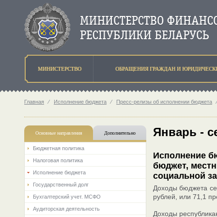
МИНИСТЕРСТВО
ОБРАЩЕНИЯ ГРАЖДАН И ЮРИДИЧЕСК
Главная
⁄
Исполнение бюджета
⁄
Пресс-релизы об исполнении бюджета
Январь - с
Основные направления
Дополнительно
Бюджетная политика
Исполнение бю
Налоговая политика
бюджет, мест
Исполнение бюджета
социальной за
Государственный долг
Доходы бюджета сек
рублей, или 71,1 п
Бухгалтерский учет. МСФО
Аудиторская деятельность
Доходы республикан