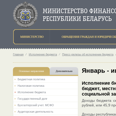
МИНИСТЕРСТВО
ОБРАЩЕНИЯ ГРАЖДАН И ЮРИДИЧЕСК
Главная
⁄
Исполнение бюджета
⁄
Пресс-релизы об исполнении бюджета
Январь - 
Основные направления
Дополнительно
Бюджетная политика
Исполнение бю
Налоговая политика
бюджет, мест
Исполнение бюджета
социальной за
Государственный долг
Доходы бюджета се
рублей, или 45,9 п
Бухгалтерский учет. МСФО
Аудиторская деятельность
Доходы республикан