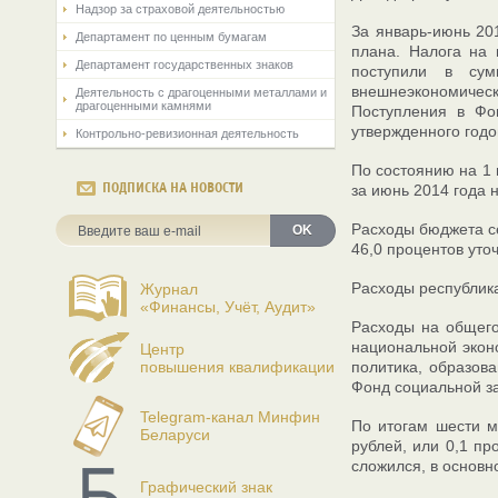
Надзор за страховой деятельностью
За январь-июнь 201
Департамент по ценным бумагам
плана. Налога на 
Департамент государственных знаков
поступили в сум
внешнеэкономическ
Деятельность с драгоценными металлами и
драгоценными камнями
Поступления в Фо
утвержденного годо
Контрольно-ревизионная деятельность
По состоянию на 1 
ПОДПИСКА НА НОВОСТИ
за июнь 2014 года н
Расходы бюджета се
OK
46,0 процентов уто
Расходы республика
Журнал
«Финансы, Учёт, Аудит»
Расходы на общего
национальной экон
Центр
повышения квалификации
политика, образова
Фонд социальной за
Telegram-канал Минфин
По итогам шести м
Беларуси
рублей, или 0,1 пр
сложился, в основн
Графический знак