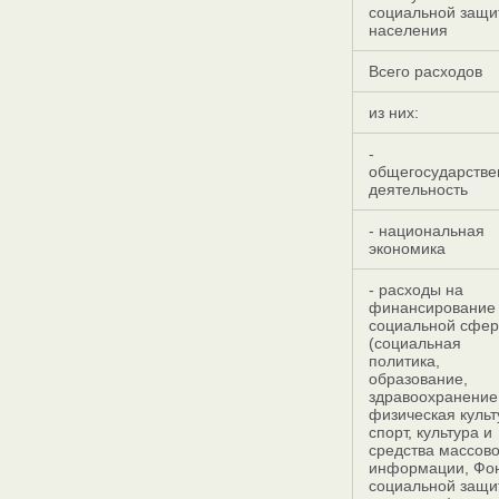
социальной защи
населения
Всего расходов
из них:
-
общегосударстве
деятельность
- национальная
экономика
- расходы на
финансирование
социальной сфе
(социальная
политика,
образование,
здравоохранение
физическая культ
спорт, культура и
средства массов
информации, Фо
социальной защи