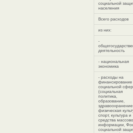
социальной защи
населения
Всего расходов
из них:
-
общегосударстве
деятельность
- национальная
экономика
- расходы на
финансирование
социальной сфе
(социальная
политика,
образование,
здравоохранение
физическая культ
спорт, культура и
средства массов
информации, Фо
социальной защи