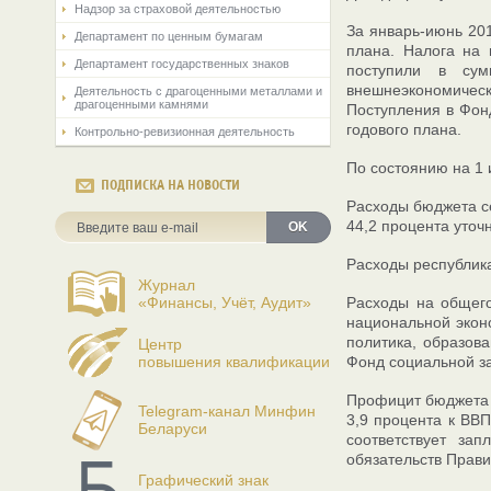
Надзор за страховой деятельностью
За январь-июнь 201
Департамент по ценным бумагам
плана. Налога на 
Департамент государственных знаков
поступили в сум
внешнеэкономическо
Деятельность с драгоценными металлами и
драгоценными камнями
Поступления в Фонд
годового плана.
Контрольно-ревизионная деятельность
По состоянию на 1 
ПОДПИСКА НА НОВОСТИ
Расходы бюджета се
44,2 процента уточ
OK
Расходы республика
Журнал
«Финансы, Учёт, Аудит»
Расходы на общего
национальной экон
политика, образова
Центр
повышения квалификации
Фонд социальной за
Профицит бюджета с
Telegram-канал Минфин
3,9 процента к ВВП
Беларуси
соответствует за
обязательств Прави
Графический знак