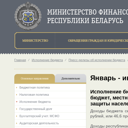
МИНИСТЕРСТВО
ОБРАЩЕНИЯ ГРАЖДАН И ЮРИДИЧЕСК
Главная
⁄
Исполнение бюджета
⁄
Пресс-релизы об исполнении бюджета
Январь - 
Основные направления
Дополнительно
Бюджетная политика
Исполнение бю
Налоговая политика
бюджет, мест
Исполнение бюджета
защиты населе
Государственный долг
Доходы бюджета се
рублей, или 46,6 п
Бухгалтерский учет. МСФО
Аудиторская деятельность
Доходы республикан