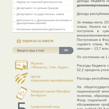
Доходы бюджета се
Надзор за страховой деятельностью
деноминированн
Департамент по ценным бумагам
Доходы республикан
Департамент государственных знаков
Деятельность с драгоценными металлами и
За январь-июль 201
драгоценными камнями
плана. Налога на 
Контрольно-ревизионная деятельность
поступили в сум
внешнеэкономическ
Поступления в Фон
ПОДПИСКА НА НОВОСТИ
годового плана, Ф
авиации – 13,7 млн.
OK
По состоянию на 1 
Журнал
Расходы бюджета се
«Финансы, Учёт, Аудит»
52,2 процента уточ
Центр
Расходы республика
повышения квалификации
На общегосударст
Telegram-канал Минфин
национальной экон
Беларуси
политика, образова
Фонд социальной 
обслуживания проф
Графический знак
млн. рублей (31,8 п