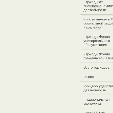
- доходы от
внешнеэкономич
деятельности
- поступления в 
социальной защи
населения
- доходы Фонда
универсального
обслуживания
- доходы Фонда
гражданской ави
Всего расходов
из них:
-общегосударств
деятельность
- национальная
экономика
- расходы на