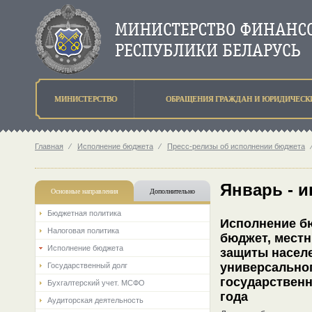
МИНИСТЕРСТВО
ОБРАЩЕНИЯ ГРАЖДАН И ЮРИДИЧЕСК
Главная
⁄
Исполнение бюджета
⁄
Пресс-релизы об исполнении бюджета
Январь - 
Основные направления
Дополнительно
Бюджетная политика
Исполнение бю
Налоговая политика
бюджет, мест
Исполнение бюджета
защиты насел
универсально
Государственный долг
государствен
Бухгалтерский учет. МСФО
года
Аудиторская деятельность