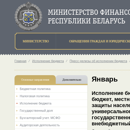
МИНИСТЕРСТВО
ОБРАЩЕНИЯ ГРАЖДАН И ЮРИДИЧЕСК
Главная
⁄
Исполнение бюджета
⁄
Пресс-релизы об исполнении бюджета
Январь
Основные направления
Дополнительно
Бюджетная политика
Исполнение бю
Налоговая политика
бюджет, мест
Исполнение бюджета
защиты насел
универсально
Государственный долг
государствен
Бухгалтерский учет. МСФО
внебюджетный 
Аудиторская деятельность