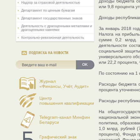
Доходы бюджета се
Надзор за страховой деятельностью
или 9,8 процента у
Департамент по ценным бумагам
Доходы республикан
Департамент государственных знаков
Деятельность с драгоценными металлами и
За январь 2018 год
драгоценными камнями
Налога на прибыль 
Контрольно-ревизионная деятельность
сумме 0,2 млрд. 
деятельности сост
социальной защиты 
ПОДПИСКА НА НОВОСТИ
универсального обс
или 22,2 процента,
OK
По состоянию на 1 
Журнал
Расходы бюджета се
«Финансы, Учёт, Аудит»
процента уточненно
Центр
Расходы республика
повышения квалификации
На общегосударст
Telegram-канал Минфин
национальной экон
Беларуси
политика, образова
1,0 млрд. рублей (
процента), Фонда г
Графический знак
наказаний, Фонда у