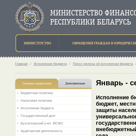
МИНИСТЕРСТВО
ОБРАЩЕНИЯ ГРАЖДАН И ЮРИДИЧЕСК
Главная
⁄
Исполнение бюджета
⁄
Пресс-релизы об исполнении бюджета
Январь - с
Основные направления
Дополнительно
Бюджетная политика
Исполнение бю
Налоговая политика
бюджет, мест
Исполнение бюджета
защиты насел
универсально
Государственный долг
государствен
Бухгалтерский учет. МСФО
внебюджетный 
Аудиторская деятельность
года