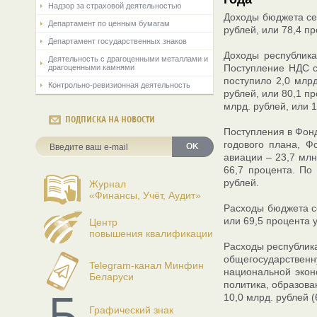
Надзор за страховой деятельностью
Доходы бюджета сек
Департамент по ценным бумагам
рублей, или 78,4 п
Департамент государственных знаков
Доходы республика
Деятельность с драгоценными металлами и
Поступление НДС со
драгоценными камнями
поступило 2,0 млрд
Контрольно-ревизионная деятельность
рублей, или 80,1 п
млрд. рублей, или 
ПОДПИСКА НА НОВОСТИ
Поступления в Фонд
годового плана, Ф
OK
авиации – 23,7 млн
66,7 процента. По
рублей.
Журнал
«Финансы, Учёт, Аудит»
Расходы бюджета се
или 69,5 процента 
Центр
повышения квалификации
Расходы республика
общегосударствен
Telegram-канал Минфин
национальной экон
Беларуси
политика, образова
10,0 млрд. рублей (
Графический знак