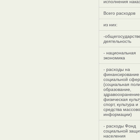
исполнения нака
Всего расходов
из них:
-общегосударств
деятельность
- национальная
экономика
- расходы на
финансирование
социальной сфе
(социальная поли
образование,
здравоохранение
физическая культ
спорт, культура и
средства массов
информации)
- расходы Фонд
социальной защи
населения