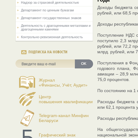
Надзор за страховой деятельностью
Доходы бюджета се
Департамент по ценным бумагам
рублей, или 68,5 п
Департамент государственных знаков
Доходы республикан
Деятельность с драгоценными металлами и
драгоценными камнями
Поступление НДС со
Контрольно-ревизионная деятельность
поступило 2,3 млрд
рублей, или 72,2 п
млрд. рублей, или 
ПОДПИСКА НА НОВОСТИ
Поступления в Фонд
OK
годового плана, Ф
авиации – 28,9 млн
75,0 процентов.
Журнал
«Финансы, Учёт, Аудит»
По состоянию на 1 
Центр
повышения квалификации
Расходы бюджета се
или 62,1 процента 
Telegram-канал Минфин
Расходы республика
Беларуси
На общегосударст
Графический знак
национальной экон