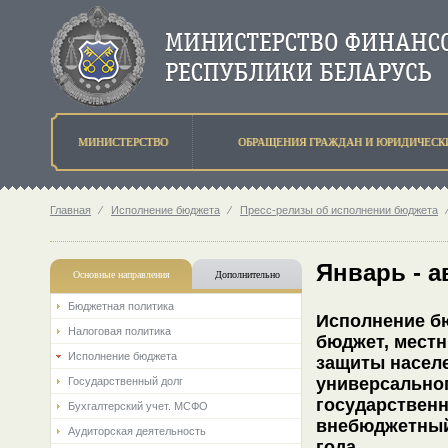
МИНИСТЕРСТВО
ОБРАЩЕНИЯ ГРАЖДАН И ЮРИДИЧЕСК
Главная
⁄
Исполнение бюджета
⁄
Пресс-релизы об исполнении бюджета
Январь - а
Основные направления
Дополнительно
Бюджетная политика
Исполнение бю
Налоговая политика
бюджет, мест
Исполнение бюджета
защиты насел
универсально
Государственный долг
государствен
Бухгалтерский учет. МСФО
внебюджетный 
Аудиторская деятельность
года