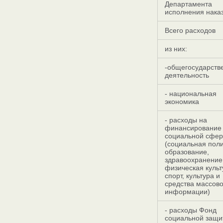
Департамента
исполнения нака
Всего расходов
из них:
-общегосударств
деятельность
- национальная
экономика
- расходы на
финансирование
социальной сфе
(социальная поли
образование,
здравоохранение
физическая культ
спорт, культура и
средства массов
информации)
- расходы Фонд
социальной защи