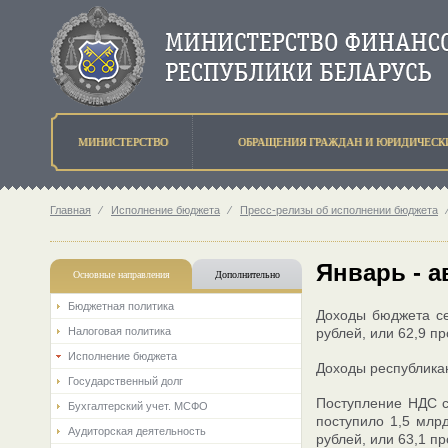
МИНИСТЕРСТВО
ОБРАЩЕНИЯ ГРАЖДАН И ЮРИДИЧЕСК
Главная
⁄
Исполнение бюджета
⁄
Пресс-релизы об исполнении бюджета
Январь - а
Основные направления
Дополнительно
Бюджетная политика
Доходы бюджета се
Налоговая политика
рублей, или 62,9 п
Исполнение бюджета
Доходы республикан
Государственный долг
Поступление НДС со
Бухгалтерский учет. МСФО
поступило 1,5 млрд
Аудиторская деятельность
рублей, или 63,1 п