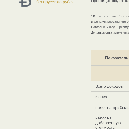
Профицит бюджета 
белорусского рубля
* В соответствии с Зако
и фонд универсального о
Согласно Указу Презид
Департамента исполнения
Показатели
Всего доходов
из них:
налог на прибыл
налог на
добавленную
стоимость