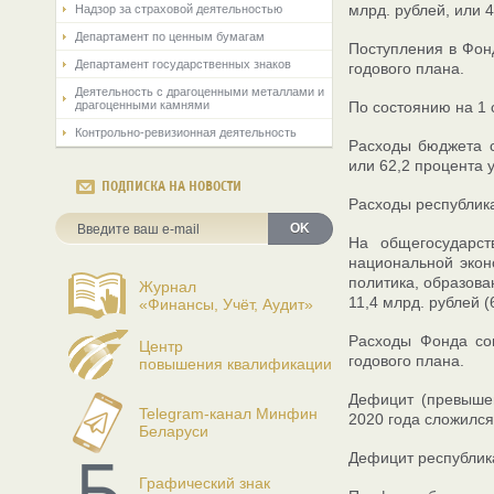
млрд. рублей, или 
Надзор за страховой деятельностью
Департамент по ценным бумагам
Поступления в Фонд
Департамент государственных знаков
годового плана.
Деятельность с драгоценными металлами и
драгоценными камнями
По состоянию на 1 
Контрольно-ревизионная деятельность
Расходы бюджета се
или 62,2 процента 
ПОДПИСКА НА НОВОСТИ
Расходы республика
OK
На общегосударст
национальной экон
политика, образова
Журнал
11,4 млрд. рублей (
«Финансы, Учёт, Аудит»
Расходы Фонда соц
Центр
годового плана.
повышения квалификации
Дефицит (превышен
Telegram-канал Минфин
2020 года сложился
Беларуси
Дефицит республика
Графический знак