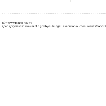
Сайт: www.minfin.gov.by
Адрес документа: www.minfin.gov.by/ru/budget_execution/auction_results/doc/