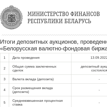
Итоги депозитных аукционов, проведе
«Белорусская валютно-фондовая биржа»
1
Дата проведения
13.09.202
Общая сумма заключенных
депозитный аук
2
сделок
состоялс
3
Валюта вклада (депозита)
-
Срок размещения вклада
4
-
(депозита)
Средневзвешенная процентная
5
-
ставка