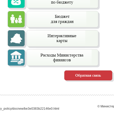
© Министер
ary_policy/docnew/be3e0383b22146e0.html