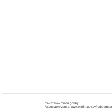
Сайт: www.minfin.gov.by
Адрес документа: www.minfin.gov.by/ru/budget