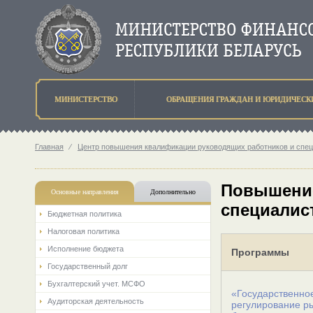
МИНИСТЕРСТВО
ОБРАЩЕНИЯ ГРАЖДАН И ЮРИДИЧЕСК
Главная
⁄
Центр повышения квалификации руководящих работников и спе
Повышение
Основные направления
Дополнительно
специалис
Бюджетная политика
Налоговая политика
Исполнение бюджета
Программы
Государственный долг
Бухгалтерский учет. МСФО
«Государственно
Аудиторская деятельность
регулирование р