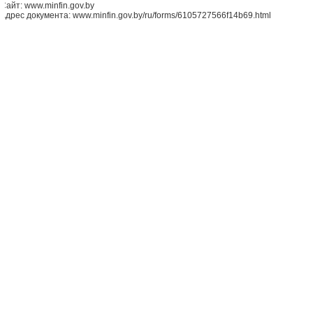
Сайт: www.minfin.gov.by
Адрес документа: www.minfin.gov.by/ru/forms/6105727566f14b69.html