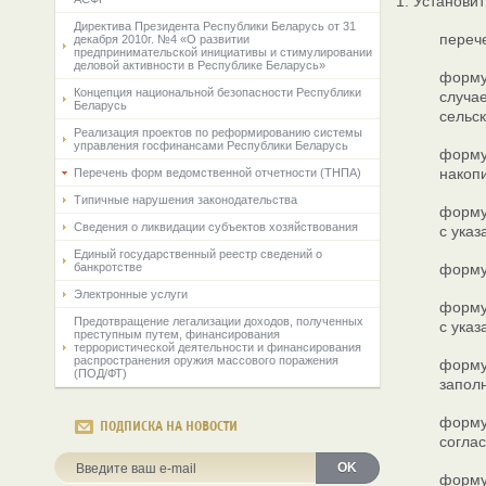
1. Установит
Директива Президента Республики Беларусь от 31
переч
декабря 2010г. №4 «О развитии
предпринимательской инициативы и стимулировании
деловой активности в Республике Беларусь»
форму
Концепция национальной безопасности Республики
случа
Беларусь
сельск
Реализация проектов по реформированию системы
управления госфинансами Республики Беларусь
форму
накоп
Перечень форм ведомственной отчетности (ТНПА)
Типичные нарушения законодательства
форму
Сведения о ликвидации субъектов хозяйствования
с ука
Единый государственный реестр сведений о
банкротстве
форму
Электронные услуги
форму
Предотвращение легализации доходов, полученных
с ука
преступным путем, финансирования
террористической деятельности и финансирования
распространения оружия массового поражения
форму
(ПОД/ФТ)
запол
форму
ПОДПИСКА НА НОВОСТИ
согла
OK
форму