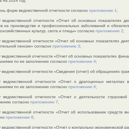
ь на 2024 год:
ень форм ведомственной отчетности согласно
приложению 1
;
 ведомственной отчетности «Отчет об основных показателях де
ев на производстве и профессиональных заболеваний и обязател
охозяйственных культур, скота и птицы» согласно
приложению 2
;
 ведомственной отчетности «Отчет об основных показателях дея
ительной пенсии» согласно
приложению 3
;
 ведомственной отчетности «Отчет об основных показателях фина
заниями по ее заполнению согласно
приложению 4
;
 ведомственной отчетности «Сведения (отчет) об обращениях гра
 ведомственной отчетности «Отчет о драгоценных металлах в
заниями по ее заполнению согласно
приложению 6
;
 ведомственной отчетности «Отчет о деятельности страховой
нению согласно
приложению 7
;
 ведомственной отчетности «Отчет об использовании средств в
сно
приложению 8
;
 ведомственной отчетности «Отчет о контрольно-экономической р