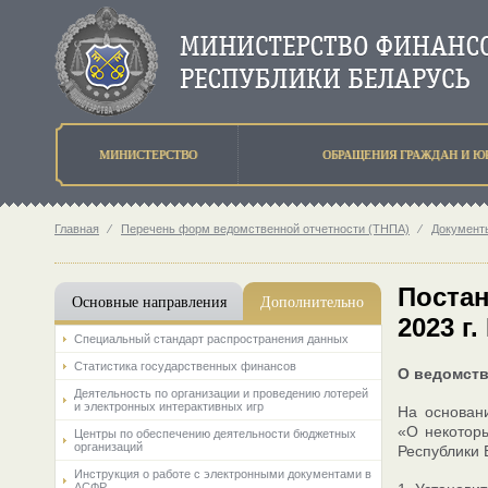
МИНИСТЕРСТВО
ОБРАЩЕНИЯ ГРАЖДАН И Ю
Главная
⁄
Перечень форм ведомственной отчетности (ТНПА)
⁄
Документ
Постан
Основные направления
Дополнительно
2023 г.
Специальный стандарт распространения данных
Статистика государственных финансов
О ведомств
Деятельность по организации и проведению лотерей
и электронных интерактивных игр
На основани
«О некотор
Центры по обеспечению деятельности бюджетных
организаций
Республики
Инструкция о работе с электронными документами в
АСФР