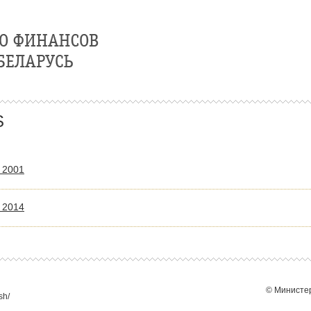
S
l 2001
l 2014
© Министер
sh/