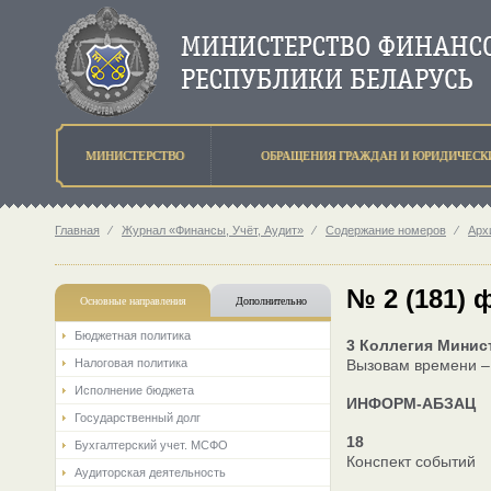
МИНИСТЕРСТВО
ОБРАЩЕНИЯ ГРАЖДАН И ЮРИДИЧЕСК
Главная
⁄
Журнал «Финансы, Учёт, Аудит»
⁄
Содержание номеров
⁄
Арх
№ 2 (181) 
Основные направления
Дополнительно
Бюджетная политика
3 Коллегия Минис
Налоговая политика
Вызовам времени –
Исполнение бюджета
ИНФОРМ-АБЗАЦ
Государственный долг
18
Бухгалтерский учет. МСФО
Конспект событий
Аудиторская деятельность