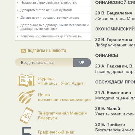
ФИНАНСОВОЙ СИС
Надзор за страховой деятельностью
Департамент по ценным бумагам
20 В. Бацкалевич
Департамент государственных знаков
Живая легенда Ми
Деятельность с драгоценными металлами и
ЭКОНОМИЧЕСКИЙ
драгоценными камнями
Контрольно-ревизионная деятельность
22 В. Герасимова
Либерализация: но
ПОДПИСКА НА НОВОСТИ
ФИНАНСЫ
OK
23 А. Радкевич, В
Господдержка потр
Журнал
ОБСУЖДАЕМ ПРО
«Финансы, Учёт, Аудит»
24 Л. Ермолович
Центр
Методика оценки п
повышения квалификации
29 Е. Малей
Telegram-канал Минфин
Учет выручки и фин
Беларуси
32 Е. Приёмко
Бухгалтерский уче
Графический знак