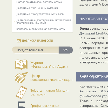
Надзор за страховой деятельностью
делегатами V Все
Департамент по ценным бумагам
Департамент государственных знаков
НАЛОГОВАЯ ПО
Деятельность с драгоценными металлами и
драгоценными камнями
Электронная эв
Контрольно-ревизионная деятельность
Дмитрий ЕРМАК,
С 1 июля 2016 г
ПОДПИСКА НА НОВОСТИ
новый порядок п
электронных сче
OK
иностранных орг
налоговиков, око
электронную сист
Журнал
«Финансы, Учёт, Аудит»
Центр
ВНЕБЮДЖЕТНАЯ
повышения квалификации
Как уменьшить 
Telegram-канал Минфин
Антонина ПОТА
Беларуси
финансового упр
Тезис о необхо
Графический знак
оспаривать. Сти