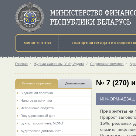
МИНИСТЕРСТВО
ОБРАЩЕНИЯ ГРАЖДАН И ЮРИДИЧЕСК
Главная
⁄
Журнал «Финансы, Учёт, Аудит»
⁄
Содержание номеров
⁄
Арх
№ 7 (270) 
Основные направления
Дополнительно
Бюджетная политика
ИНФОРМ-АБЗАЦ
Налоговая политика
Исполнение бюджета
Приоритеты на 
Государственный долг
Прирост валового
15%, реальных д
Бухгалтерский учет. МСФО
снизить инфляц
Аудиторская деятельность
Программы соци