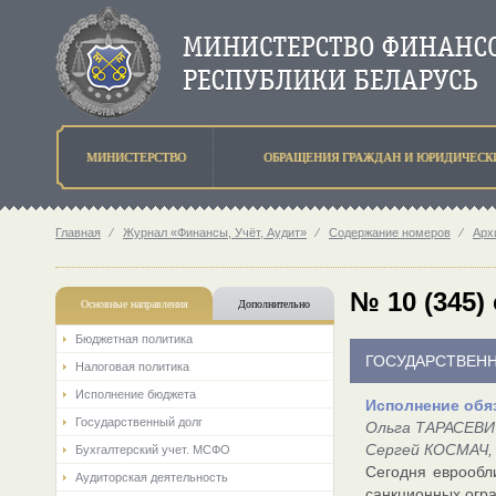
МИНИСТЕРСТВО
ОБРАЩЕНИЯ ГРАЖДАН И ЮРИДИЧЕСК
Главная
⁄
Журнал «Финансы, Учёт, Аудит»
⁄
Содержание номеров
⁄
Арх
№ 10 (345)
Основные направления
Дополнительно
Бюджетная политика
ГОСУДАРСТВЕН
Налоговая политика
Исполнение бюджета
Исполнение обя
Государственный долг
Ольга ТАРАСЕВИ
Сергей КОСМАЧ, 
Бухгалтерский учет. МСФО
Сегодня еврообл
Аудиторская деятельность
санкционных огра