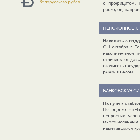
белорусского рубля
с профицитом. П
расходов, направ
ПЕНСИОННОЕ С
Накопить с под
С 1 октября в Б
накопительной 
отличием от дей
оказывать госуда
рынку в целом.
БАНКОВСКАЯ С
На пути к стаби
По оценке НБРБ
непростых усло
многочисленным
наметившихся кри