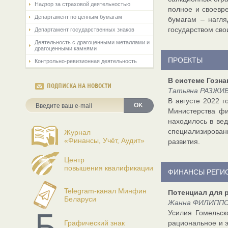
Надзор за страховой деятельностью
полное и своевр
Департамент по ценным бумагам
бумагам – нагля
государством сво
Департамент государственных знаков
Деятельность с драгоценными металлами и
драгоценными камнями
ПРОЕКТЫ
Контрольно-ревизионная деятельность
В системе Гозна
ПОДПИСКА НА НОВОСТИ
Татьяна РАЗЖИВ
В августе 2022 
OK
Министерства фи
находилось в ве
специализирова
Журнал
«Финансы, Учёт, Аудит»
развития.
Центр
повышения квалификации
ФИНАНСЫ РЕГИ
Telegram-канал Минфин
Потенциал для 
Беларуси
Жанна ФИЛИППОВ
Усилия Гомельск
Графический знак
рациональное и 