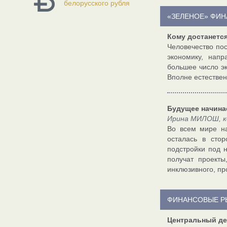
белорусского рубля
«ЗЕЛЕНОЕ» ФИ
Кому достанетс
Человечество пос
экономику, нап
большее число эк
Вполне естествен
Будущее начина
Ирина МИЛОШ, к
Во всем мире н
осталась в сто
подстройки под н
получат проект
инклюзивного, пр
ФИНАНСОВЫЕ Р
Центральный де