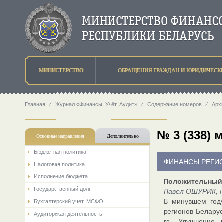
МИНИСТЕРСТВО
ОБРАЩЕНИЯ ГРАЖДАН И ЮРИДИЧЕСК
Главная
⁄
Журнал «Финансы, Учёт, Аудит»
⁄
Содержание номеров
⁄
Арх
№ 3 (338) 
Основные направления
Дополнительно
Бюджетная политика
ФИНАНСЫ РЕГИ
Налоговая политика
Исполнение бюджета
Положительный
Государственный долг
Павел ОШУРИК, н
В минувшем год
Бухгалтерский учет. МСФО
регионов Беларус
Аудиторская деятельность
го. Улучшение 