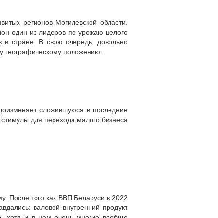
звитых регионов Могилевской области.
йон один из лидеров по урожаю целого
в в стране. В свою очередь, довольно
му географическому положению.
идоизменяет сложившуюся в последние
е стимулы для перехода малого бизнеса
му. После того как ВВП Беларуси в 2022
вдались: валовой внутренний продукт
ер, хотя и в нем очень многие вообще