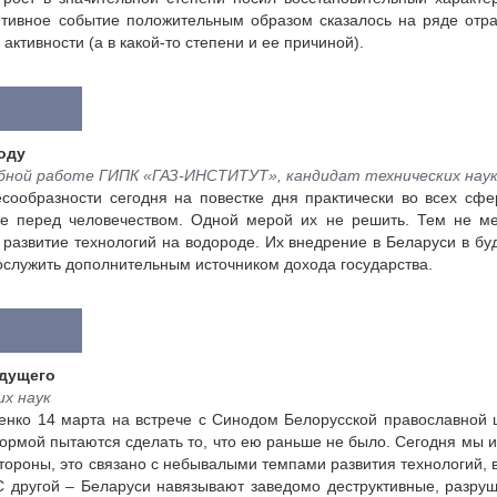
тивное событие положительным образом сказалось на ряде отра
тивности (а в какой-то степени и ее причиной).
оду
бной работе ГИПК «ГАЗ-ИНСТИТУТ», кандидат технических нау
ообразности сегодня на повестке дня практически во всех сфе
ие перед человечеством. Одной мерой их не решить. Тем не м
 развитие технологий на водороде. Их внедрение в Беларуси в бу
служить дополнительным источником дохода государства.
удущего
их наук
енко 14 марта на встрече с Синодом Белорусской православной 
 нормой пытаются сделать то, что ею раньше не было. Сегодня мы
стороны, это связано с небывалыми темпами развития технологий, 
 другой – Беларуси навязывают заведомо деструктивные, разру