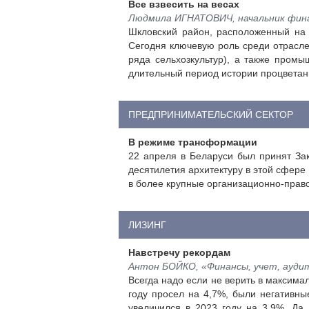
Все взвесить на весах
Людмила ИГНАТОВИЧ, начальник фина
Шкловский район, расположенный на в
Сегодня ключевую роль среди отрасле
ряда сельхозкультур), а также промы
длительный период истории процветан
ПРЕДПРИНИМАТЕЛЬСКИЙ СЕКТОР
В режиме трансформации
22 апреля в Беларуси был принят За
десятилетия архитектуру в этой сфере
в более крупные организационно-пра
ЛИЗИНГ
Навстречу рекордам
Антон БОЙКО, «Финансы, учет, ауди
Всегда надо если не верить в максимал
году просел на 4,7%, были негативн
увеличился в 2023 году на 3,9%. Да,