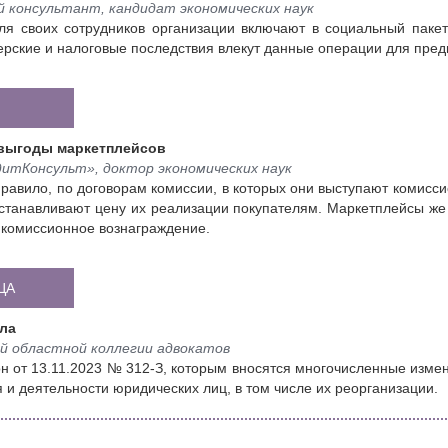
 консультант, кандидат экономических наук
ля своих сотрудников организации включают в социальный паке
ерские и налоговые последствия влекут данные операции для предп
выгоды маркетплейсов
итКонсульт», доктор экономических наук
равило, по договорам комиссии, в которых они выступают комисс
устанавливают цену их реализации покупателям. Маркетплейсы же
 комиссионное вознаграждение.
ЦА
ла
 областной коллегии адвокатов
акон от 13.11.2023 № 312-З, которым вносятся многочисленные изме
 и деятельности юридических лиц, в том числе их реорганизации.