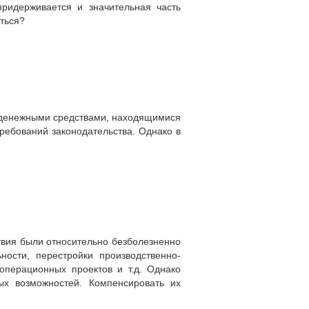
придерживается и значительная часть
иться?
ия денежными средствами, находящимися
ребований законодательства. Однако в
твия были относительно безболезненно
ости, перестройки производственно-
операционных проектов и т.д. Однако
ых возможностей. Компенсировать их