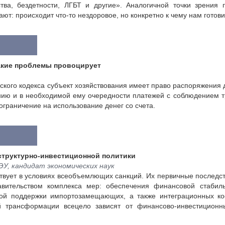
ства, бездетности, ЛГБТ и другие». Аналогичной точки зрения 
ют: происходит что-то нездоровое, но конкретно к чему нам готов
какие проблемы провоцирует
нковского кодекса субъект хозяйствования имеет право распоряжен
нию и в необходимой ему очередности платежей с соблюдением т
ограничение на использование денег со счета.
структурно-инвестиционной политики
, кандидат экономических наук
ствует в условиях всеобъемлющих санкций. Их первичные последс
вительством комплекса мер: обеспечения финансовой стабильн
нной поддержки импортозамещающих, а также интеграционных ко
й трансформации всецело зависят от финансово-инвестиционн