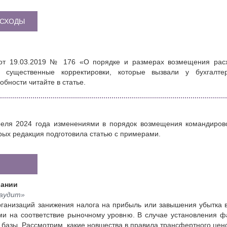
АСХОДЫ
от 19.03.2019 № 176 «О порядке и размерах возмещения расх
 существенные корректировки, которые вызвали у бухгалте
бности читайте в статье.
реля 2024 года изменениями в порядок возмещения командиров
рых редакция подготовила статью с примерами.
вании
 аудит»
рганизаций занижения налога на прибыль или завышения убытка 
ми на соответствие рыночному уровню. В случае установления 
 базы. Рассмотрим, какие новшества в правила трансфертного цено