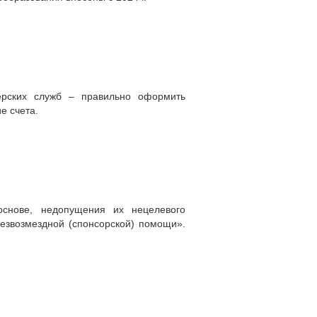
ерских служб – правильно оформить
е счета.
основе, недопущения их нецелевого
безвозмездной (спонсорской) помощи».