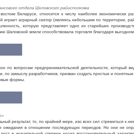
нсового отдела Шкловского райисполкома
остоке Беларуси, относится к числу наиболее экономически ра
й играет аграрный сектор (являясь небольшим по территории, ра
шленность, которую представляет одно из старейших производст
ию Шкловской земли способствовала торговля благодаря выгодно
кон по вопросам предпринимательской деятельности, который в
 и, по замыслу разработчиков, призван создать простые и понятны
вовые формы.
т»
ьный результат, то, по крайней мере, изо всех сил стремиться к не
ые ожидания в отношении последующих периодов. Но они не опра
 рост в значительной степени носил восстановительный характ