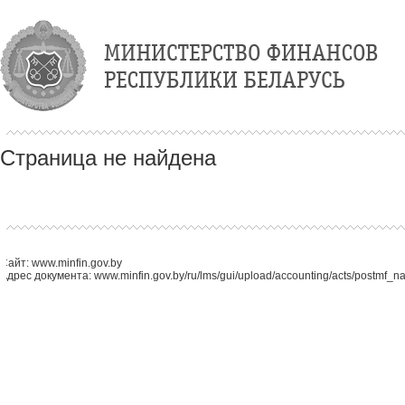
Страница не найдена
Сайт: www.minfin.gov.by
Адрес документа: www.minfin.gov.by/ru/lms/gui/upload/accounting/acts/postmf