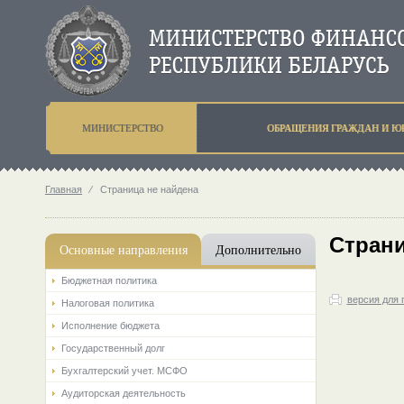
МИНИСТЕРСТВО
ОБРАЩЕНИЯ ГРАЖДАН И Ю
Главная
⁄
Страница не найдена
Страни
Основные направления
Дополнительно
Бюджетная политика
версия для 
Налоговая политика
Исполнение бюджета
Государственный долг
Бухгалтерский учет. МСФО
Аудиторская деятельность