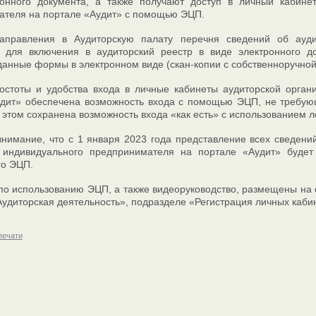
ронного документа, а также получают доступ в личный кабинет
ателя на портале «Аудит» с помощью ЭЦП.
аправления в Аудиторскую палату перечня сведений об ауди
и для включения в аудиторский реестр в виде электронного до
данные формы в электронном виде (скан-копии с собственноручной
остоты и удобства входа в личные кабинеты аудиторской орган
удит» обеспечена возможность входа с помощью ЭЦП, не требую
 этом сохранена возможность входа «как есть» с использованием л
имание, что с 1 января 2023 года представление всех сведений
 индивидуального предпринимателя на портале «Аудит» будет 
го ЭЦП.
по использованию ЭЦП, а также видеоруководство, размещены на 
Аудиторская деятельность», подразделе «Регистрация личных каб
печати