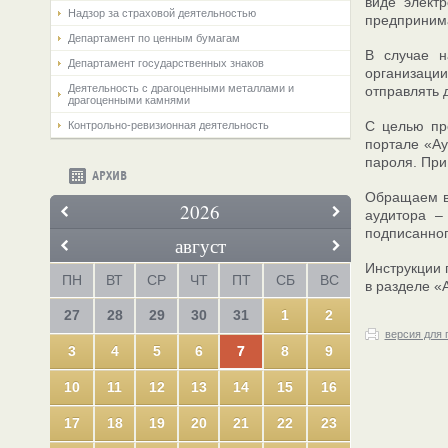
виде элект
Надзор за страховой деятельностью
предприним
Департамент по ценным бумагам
В случае н
Департамент государственных знаков
организаци
Деятельность с драгоценными металлами и
отправлять 
драгоценными камнями
С целью пр
Контрольно-ревизионная деятельность
портале «А
пароля. При
АРХИВ
Обращаем вн
2026
аудитора –
подписанно
август
Инструкции 
ПН
ВТ
СР
ЧТ
ПТ
СБ
ВС
в разделе «
27
28
29
30
31
1
2
версия для 
3
4
5
6
7
8
9
10
11
12
13
14
15
16
17
18
19
20
21
22
23