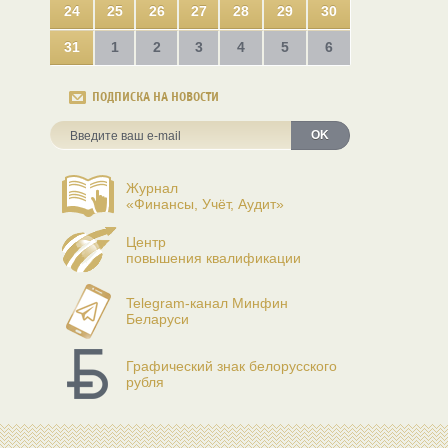
24
25
26
27
28
29
30
31
1
2
3
4
5
6
ПОДПИСКА НА НОВОСТИ
OK
Журнал
«Финансы, Учёт, Аудит»
Центр
повышения квалификации
Telegram-канал Минфин
Беларуси
Графический знак белорусского
рубля