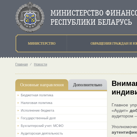
МИНИСТЕРСТВО
ОБРАЩЕНИЯ ГРАЖДАН И Ю
Главная
⁄
Новости
Вниман
Основные направления
Дополнительно
индив
Бюджетная политика
Налоговая политика
Главное упр
«Аудит»
до
Исполнение бюджета
аудитором 
Государственный долг
Бухгалтерский учет. МСФО
Уполномоч
аутентифик
Аудиторская деятельность