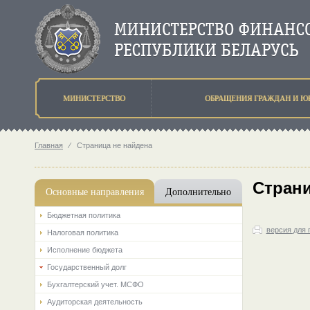
МИНИСТЕРСТВО
ОБРАЩЕНИЯ ГРАЖДАН И Ю
Главная
⁄
Страница не найдена
Страни
Основные направления
Дополнительно
Бюджетная политика
версия для 
Налоговая политика
Исполнение бюджета
Государственный долг
Бухгалтерский учет. МСФО
Аудиторская деятельность