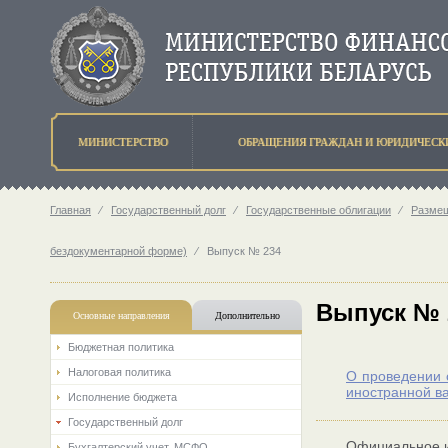
МИНИСТЕРСТВО
ОБРАЩЕНИЯ ГРАЖДАН И ЮРИДИЧЕСК
Главная
⁄
Государственный долг
⁄
Государственные облигации
⁄
Разме
бездокументарной форме)
⁄
Выпуск № 234
Выпуск № 
Основные направления
Дополнительно
Бюджетная политика
Налоговая политика
О проведении 
иностранной в
Исполнение бюджета
Государственный долг
Официальное и
Бухгалтерский учет. МСФО