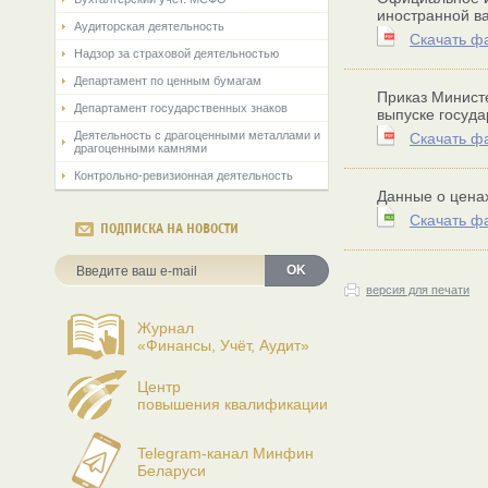
иностранной в
Аудиторская деятельность
Скачать ф
Надзор за страховой деятельностью
Департамент по ценным бумагам
Приказ Министе
Департамент государственных знаков
выпуске госуд
Деятельность с драгоценными металлами и
Скачать ф
драгоценными камнями
Контрольно-ревизионная деятельность
Данные о цена
Скачать ф
ПОДПИСКА НА НОВОСТИ
OK
версия для печати
Журнал
«Финансы, Учёт, Аудит»
Центр
повышения квалификации
Telegram-канал Минфин
Беларуси