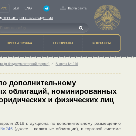
РУС
БЕЛ
ENG
Карта сайта
ВЕРСИЯ ДЛЯ СЛАБОВИДЯЩИХ
ПРЕСС-СЛУЖБА
ГОСОРГАНЫ
КОНТАКТЫ
те (в бездокументарной форме)
⁄
Выпуск № 246
 по дополнительному
ых облигаций, номинированных
юридических и физических лиц
евраля 2018 г. аукциона по дополнительному размещению
а
№246
(далее – валютные облигации), в торговой системе