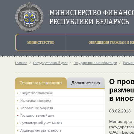
МИНИСТЕРСТВО
ОБРАЩЕНИЯ ГРАЖДАН И Ю
Главная
⁄
Государственный долг
⁄
Государственные облигации
⁄
Разме
О пров
Основные направления
Дополнительно
разме
Бюджетная политика
в инос
Налоговая политика
Исполнение бюджета
08.02.2018
Государственный долг
Министерст
Бухгалтерский учет. МСФО
государств
Аудиторская деятельность
ОАО «Белор