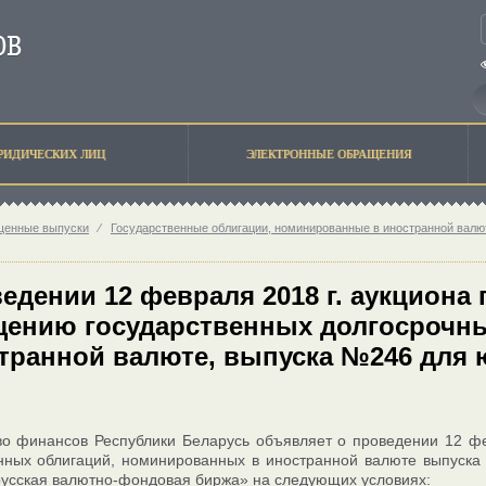
РИДИЧЕСКИХ ЛИЦ
ЭЛЕКТРОННЫЕ ОБРАЩЕНИЯ
щенные выпуски
⁄
Государственные облигации, номинированные в иностранной валю
едении 12 февраля 2018 г. аукциона
щению государственных долгосрочн
транной валюте, выпуска №246 для 
во финансов Республики Беларусь объявляет о проведении 12 ф
енных облигаций, номинированных в иностранной валюте выпуск
усская валютно-фондовая биржа» на следующих условиях: