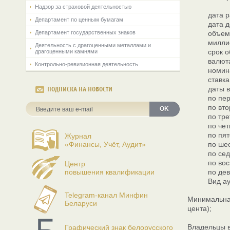
Надзор за страховой деятельностью
дата р
Департамент по ценным бумагам
дата д
Департамент государственных знаков
объем
милли
Деятельность с драгоценными металлами и
срок о
драгоценными камнями
валют
Контрольно-ревизионная деятельность
номин
ставка
даты 
ПОДПИСКА НА НОВОСТИ
по пер
по вто
OK
по тре
по чет
по пят
Журнал
«Финансы, Учёт, Аудит»
по шес
по сед
по вос
Центр
повышения квалификации
по дев
Вид ау
Telegram-канал Минфин
Минимальная
Беларуси
цента);
Владельцы в
Графический знак белорусского