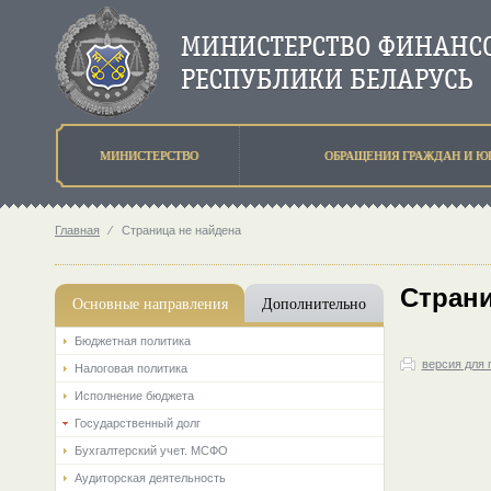
МИНИСТЕРСТВО
ОБРАЩЕНИЯ ГРАЖДАН И Ю
Главная
⁄
Страница не найдена
Страни
Основные направления
Дополнительно
Бюджетная политика
версия для 
Налоговая политика
Исполнение бюджета
Государственный долг
Бухгалтерский учет. МСФО
Аудиторская деятельность