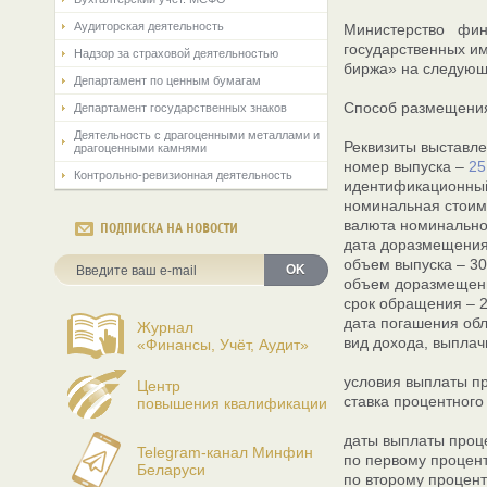
Аудиторская деятельность
Министерство фи
государственных им
Надзор за страховой деятельностью
биржа» на следующ
Департамент по ценным бумагам
Способ размещения:
Департамент государственных знаков
Деятельность с драгоценными металлами и
Реквизиты выставле
драгоценными камнями
номер выпуска –
25
Контрольно-ревизионная деятельность
идентификационный
номинальная стоимо
валюта номинальной
ПОДПИСКА НА НОВОСТИ
дата доразмещения 
объем выпуска – 30
OK
объем доразмещения
срок обращения – 2
дата погашения обл
Журнал
вид дохода, выплач
«Финансы, Учёт, Аудит»
условия выплаты пр
Центр
ставка процентного
повышения квалификации
даты выплаты проц
Telegram-канал Минфин
по первому процент
Беларуси
по второму процент