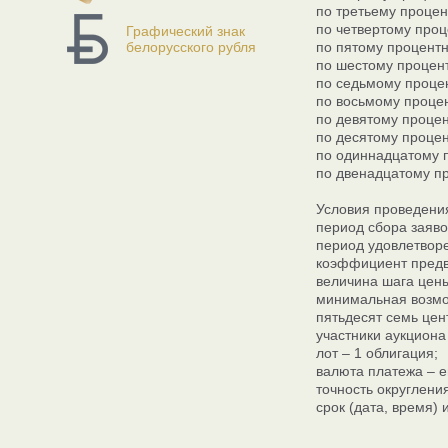
по третьему процен
по четвертому проц
Графический знак
белорусского рубля
по пятому процентн
по шестому процент
по седьмому процен
по восьмому процен
по девятому процен
по десятому процен
по одиннадцатому п
по двенадцатому пр
Условия проведени
период сбора заявок
период удовлетворе
коэффициент предв
величина шага цены
минимальная возмож
пятьдесят семь цен
участники аукциона
лот – 1 облигация;
валюта платежа – е
точность округлени
срок (дата, время)