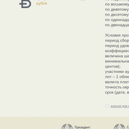
рубля
по восьмому
по девятому
по десятому
по одиннадц
по двенадца
Условия про
период сбора
период удовл
коэффициент
величина ша
минимальная
центов);
участники а
лот – 1 обли
валюта плат
точность ок
срок (дата,
версия для 