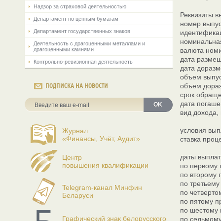
Надзор за страховой деятельностью
Реквизиты в
Департамент по ценным бумагам
номер выпу
Департамент государственных знаков
идентифика
номинальная
Деятельность с драгоценными металлами и
драгоценными камнями
валюта номи
дата размещ
Контрольно-ревизионная деятельность
дата доразм
объем выпус
объем дораз
ПОДПИСКА НА НОВОСТИ
срок обраще
дата погашен
OK
вид дохода,
условия вып
Журнал
«Финансы, Учёт, Аудит»
ставка проц
даты выплат
Центр
повышения квалификации
по первому 
по второму 
по третьему
Telegram-канал Минфин
по четверто
Беларуси
по пятому п
по шестому 
Графический знак белорусского
по седьмому