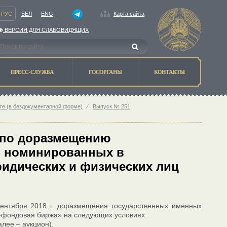
РУС
БЕЛ
ENG
Карта сайта
ВЕРСИЯ ДЛЯ СЛАБОВИДЯЩИХ
ПРЕСС-СЛУЖБА
ГОСОРГАНЫ
КОНТАКТЫ
те (в бездокументарной форме)
⁄
Выпуск № 251
а по доразмещению
, номинированных в
идических и физических лиц
ентября 2018 г. доразмещения государственных именных
о-фондовая биржа» на следующих условиях.
лее – аукцион).