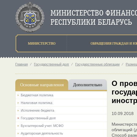
МИНИСТЕРСТВО
ОБРАЩЕНИЯ ГРАЖДАН И Ю
Главная
⁄
Государственный долг
⁄
Государственные облигации
⁄
Разме
О пров
Основные направления
Дополнительно
госуда
Бюджетная политика
иностр
Налоговая политика
Исполнение бюджета
10.09.2018
Государственный долг
Министерст
Бухгалтерский учет. МСФО
облигаций (
Аудиторская деятельность
Способ разм