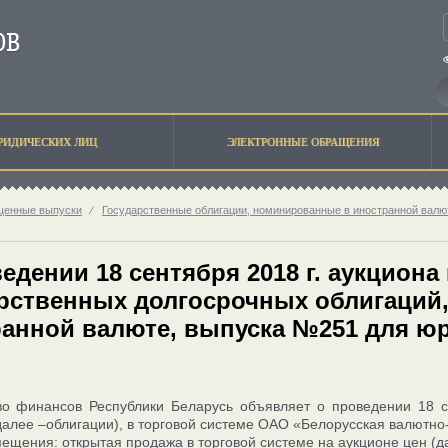
РИДИЧЕСКИХ ЛИЦ
ЭЛЕКТРОННЫЕ ОБРАЩЕНИЯ
щенные выпуски
⁄
Государственные облигации, номинированные в иностранной валю
едении 18 сентября 2018 г. аукцион
рственных долгосрочных облигаций
анной валюте, выпуска №251 для юр
во финансов Республики Беларусь объявляет о проведении 18 с
далее –облигации), в торговой системе ОАО «Белорусская валютн
ещения: открытая продажа в торговой системе на аукционе цен (да