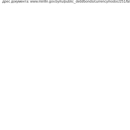
Адрес документа: www.minfin.gov.by/ru/public_debt/bonds/currency/nodoc/251/f