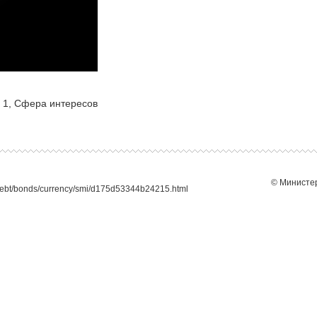
 1, Сфера интересов
© Министер
debt/bonds/currency/smi/d175d53344b24215.html