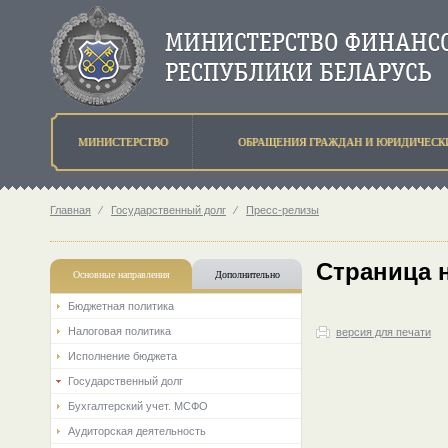
МИНИСТЕРСТВО
ОБРАЩЕНИЯ ГРАЖДАН И ЮРИДИЧЕСК
Главная
⁄
Государственный долг
⁄
Пресс-релизы
Страница 
Основные направления
Дополнительно
Бюджетная политика
Налоговая политика
версия для печати
Исполнение бюджета
Государственный долг
Бухгалтерский учет. МСФО
Аудиторская деятельность