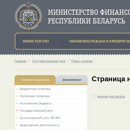
МИНИСТЕРСТВО
ОБРАЩЕНИЯ ГРАЖДАН И ЮРИДИЧЕСК
Главная
⁄
Государственный долг
⁄
Пресс-релизы
Страница 
Основные направления
Дополнительно
Бюджетная политика
Налоговая политика
версия для печати
Исполнение бюджета
Государственный долг
Бухгалтерский учет. МСФО
Аудиторская деятельность