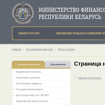
МИНИСТЕРСТВО
ОБРАЩЕНИЯ ГРАЖДАН И ЮРИДИЧЕСК
Главная
⁄
Государственный долг
⁄
Пресс-релизы
Страница 
Основные направления
Дополнительно
Бюджетная политика
Налоговая политика
версия для печати
Исполнение бюджета
Государственный долг
Бухгалтерский учет. МСФО
Аудиторская деятельность