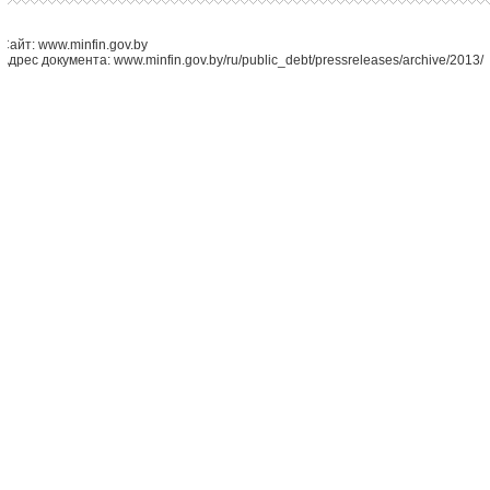
Сайт: www.minfin.gov.by
Адрес документа: www.minfin.gov.by/ru/public_debt/pressreleases/archive/2013/