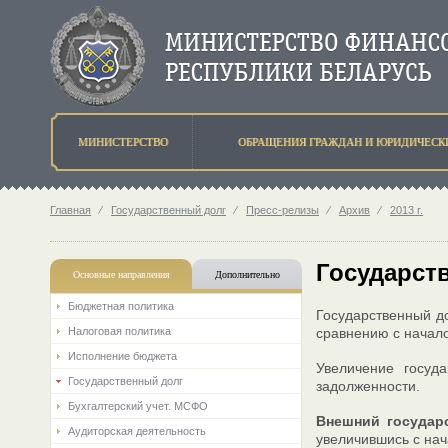
МИНИСТЕРСТВО
ОБРАЩЕНИЯ ГРАЖДАН И ЮРИДИЧЕСК
Главная
⁄
Государственный долг
⁄
Пресс-релизы
⁄
Архив
⁄
2013 г.
Государств
Основные направления
Дополнительно
Бюджетная политика
Государственный до
Налоговая политика
сравнению с начало
Исполнение бюджета
Увеличение госуд
Государственный долг
задолженности.
Бухгалтерский учет. МСФО
Внешний государ
Аудиторская деятельность
увеличившись с нач