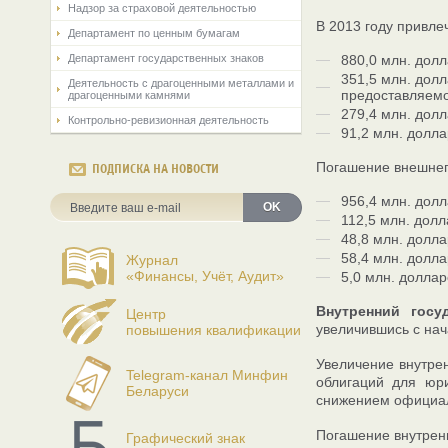
Надзор за страховой деятельностью
В 2013 году привле
Департамент по ценным бумагам
Департамент государственных знаков
880,0 млн. дол
351,5 млн. дол
Деятельность с драгоценными металлами и
предоставляемо
драгоценными камнями
279,4 млн. дол
Контрольно-ревизионная деятельность
91,2 млн. долл
Погашение внешнего
ПОДПИСКА НА НОВОСТИ
956,4 млн. дол
OK
112,5 млн. дол
48,8 млн. долл
58,4 млн. долл
Журнал
«Финансы, Учёт, Аудит»
5,0 млн. долла
Внутренний гос
Центр
увеличившись с нача
повышения квалификации
Увеличение внутре
Telegram-канал Минфин
облигаций для юри
Беларуси
снижением официал
Погашение внутренн
Графический знак