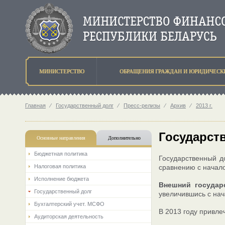
МИНИСТЕРСТВО
ОБРАЩЕНИЯ ГРАЖДАН И ЮРИДИЧЕСК
Главная
⁄
Государственный долг
⁄
Пресс-релизы
⁄
Архив
⁄
2013 г.
Государств
Основные направления
Дополнительно
Бюджетная политика
Государственный до
Налоговая политика
сравнению с начало
Исполнение бюджета
Внешний госуда
Государственный долг
увеличившись с нач
Бухгалтерский учет. МСФО
В 2013 году привле
Аудиторская деятельность