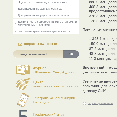
880,0 млн. дол
Надзор за страховой деятельностью
408,3 млн. дол
Департамент по ценным бумагам
предоставляемо
Департамент государственных знаков
378,8 млн. дол
128,5 млн. дол
Деятельность с драгоценными металлами и
драгоценными камнями
Погашение внешнего
Контрольно-ревизионная деятельность
1 393,1 млн. д
150,0 млн. дол
ПОДПИСКА НА НОВОСТИ
87,2 млн. долл
48,8 млн. долл
OK
11,3 млн. долл
Внутренний гос
Журнал
«Финансы, Учёт, Аудит»
увеличившись с нача
Увеличение внутре
Центр
облигаций для юрид
повышения квалификации
доллару США.
Telegram-канал Минфин
Беларуси
версия для печати
Графический знак