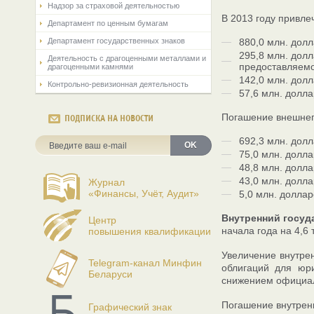
Надзор за страховой деятельностью
В 2013 году привле
Департамент по ценным бумагам
Департамент государственных знаков
880,0 млн. дол
295,8 млн. дол
Деятельность с драгоценными металлами и
предоставляемо
драгоценными камнями
142,0 млн. дол
Контрольно-ревизионная деятельность
57,6 млн. долл
Погашение внешнего
ПОДПИСКА НА НОВОСТИ
692,3 млн. дол
OK
75,0 млн. долл
48,8 млн. долл
43,0 млн. долл
Журнал
«Финансы, Учёт, Аудит»
5,0 млн. долла
Внутренний госуд
Центр
начала года на 4,6 
повышения квалификации
Увеличение внутре
Telegram-канал Минфин
облигаций для юри
Беларуси
снижением официал
Погашение внутренн
Графический знак