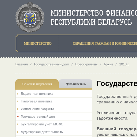
МИНИСТЕРСТВО
ОБРАЩЕНИЯ ГРАЖДАН И ЮРИДИЧЕСК
Главная
⁄
Государственный долг
⁄
Пресс-релизы
⁄
Архив
⁄
2013 г.
Государств
Основные направления
Дополнительно
Бюджетная политика
Государственный д
Налоговая политика
сравнению с начало
Исполнение бюджета
Увеличение госуд
Государственный долг
задолженности.
Бухгалтерский учет. МСФО
Внешний госуда
Аудиторская деятельность
увеличившись с нач