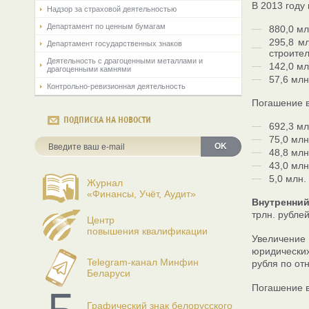
В 2013 году
Надзор за страховой деятельностью
Департамент по ценным бумагам
880,0 м
295,8 м
Департамент государственных знаков
строител
Деятельность с драгоценными металлами и
142,0 мл
драгоценными камнями
57,6 мл
Контрольно-ревизионная деятельность
Погашение в
ПОДПИСКА НА НОВОСТИ
692,3 м
75,0 мл
OK
48,8 млн
43,0 млн
5,0 млн
Журнал
«Финансы, Учёт, Аудит»
Внутренний
трлн. рублей
Центр
повышения квалификации
Увеличение
юридических
Telegram-канал Минфин
рубля по от
Беларуси
Погашение в
Графический знак белорусского