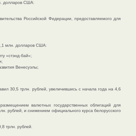
н. долларов США:
вительства Российской Федерации, предоставляемого для
4,1 млн. долларов США:
ту «стэнд-бай»;
и;
азвития Венесуэлы;
вил 30,5 трлн. рублей, увеличившись с начала года на 4,6
о размещением валютных государственных облигаций для
рлн. рублей, и снижением официального курса белорусского
,8 трлн. рублей.