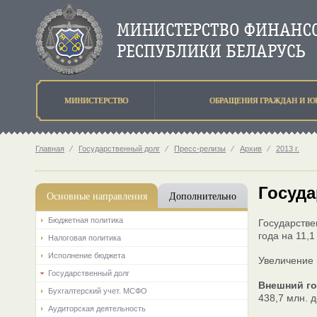
МИНИСТЕРСТВО
ОБРАЩЕНИЯ ГРАЖДАН И Ю
Главная
⁄
Государственный долг
⁄
Пресс-релизы
⁄
Архив
⁄
2013 г.
Госуда
Основные направления
Дополнительно
Бюджетная политика
Государстве
года на 11,1
Налоговая политика
Исполнение бюджета
Увеличение 
Государственный долг
Внешний г
Бухгалтерский учет. МСФО
438,7 млн. 
Аудиторская деятельность