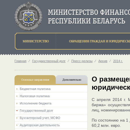
МИНИСТЕРСТВО
ОБРАЩЕНИЯ ГРАЖДАН И ЮРИДИЧЕСК
Главная
⁄
Государственный долг
⁄
Пресс-релизы
⁄
Архив
⁄
2014 г.
О размеще
Основные направления
Дополнительно
юридически
Бюджетная политика
Налоговая политика
С апреля 2014 г.
Исполнение бюджета
биржа» осуществля
лиц, номинированн
Государственный долг
Бухгалтерский учет. МСФО
По состоянию на 1 
60,2 млн. евро.
Аудиторская деятельность