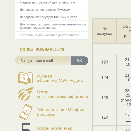
Надзор за страховой деятельностью
Департамент по ценным бумагам
Департамент государственных знаков
Деятельность с драгоценными металлами и
Объ
драгоценными камнями
№
выпуска
Контрольно-ревизионная деятельность
ра
ПОДПИСКА НА НОВОСТИ
21.
OK
123
10
21.
Журнал
124
10
«Финансы, Учёт, Аудит»
28.
Центр
23
повышения квалификации
126
(при
с 1
Telegram-канал Минфин
Беларуси
17.
146
11
Графический знак