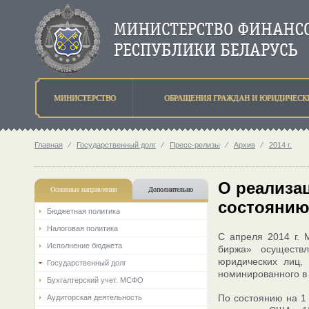
МИНИСТЕРСТВО
ОБРАЩЕНИЯ ГРАЖДАН И ЮРИДИЧЕСК
Главная
⁄
Государственный долг
⁄
Пресс-релизы
⁄
Архив
⁄
2014 г.
О реализац
Основные направления
Дополнительно
состоянию 
Бюджетная политика
Налоговая политика
С апреля 2014 г.
Исполнение бюджета
биржа» осуществ
юридических лиц,
Государственный долг
номинированного в 
Бухгалтерский учет. МСФО
По состоянию на 1 
Аудиторская деятельность