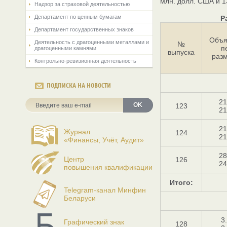
млн. долл. США и 1
Надзор за страховой деятельностью
Департамент по ценным бумагам
Р
Департамент государственных знаков
Объя
Деятельность с драгоценными металлами и
№
п
драгоценными камнями
выпуска
раз
Контрольно-ревизионная деятельность
ПОДПИСКА НА НОВОСТИ
21
OK
123
21
21
Журнал
124
21
«Финансы, Учёт, Аудит»
28
Центр
126
24
повышения квалификации
Итого:
Telegram-канал Минфин
Беларуси
3
Графический знак
128