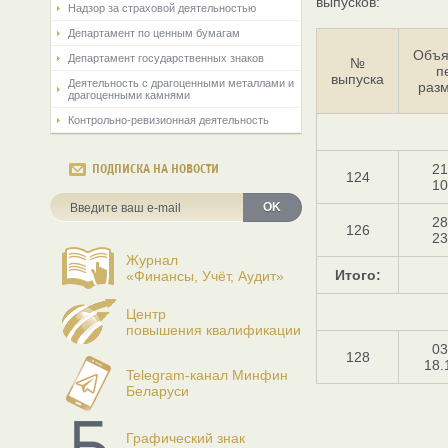
выпусков:
Надзор за страховой деятельностью
Департамент по ценным бумагам
Объя
Департамент государственных знаков
№
п
выпуска
Деятельность с драгоценными металлами и
раз
драгоценными камнями
Контрольно-ревизионная деятельность
21
ПОДПИСКА НА НОВОСТИ
124
10
OK
28
126
23
Журнал
Итого:
«Финансы, Учёт, Аудит»
Центр
повышения квалификации
03
128
18.
Telegram-канал Минфин
Беларуси
Графический знак