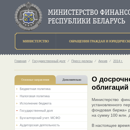
МИНИСТЕРСТВО
ОБРАЩЕНИЯ ГРАЖДАН И ЮРИДИЧЕСК
Главная
⁄
Государственный долг
⁄
Пресс-релизы
⁄
Архив
⁄
2014 г.
О досрочн
Основные направления
Дополнительно
облигаций
Бюджетная политика
Налоговая политика
Министерство фина
Исполнение бюджета
установленного пе
фондовая биржа» р
Государственный долг
на сумму 100 млн. 
Бухгалтерский учет. МСФО
В настоящее время
Аудиторская деятельность