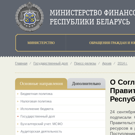
МИНИСТЕРСТВО
ОБРАЩЕНИЯ ГРАЖДАН И Ю
Главная
⁄
Государственный долг
⁄
Пресс-релизы
⁄
Архив
⁄
2014 г.
О Согл
Основные направления
Дополнительно
Правит
Бюджетная политика
Респуб
Налоговая политика
Исполнение бюджета
24 сентябр
Государственный долг
подписали 
Правительс
Бухгалтерский учет. МСФО
ресурсов в 
Аудиторская деятельность
Поступлени